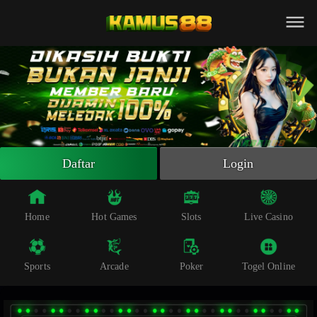
Beranda
Slot Online
Live Casino
Sportsbook
Arcade
Togel Online
Daftar
Login
Poker
Whatsapp
Home
Hot Games
Slots
Live Casino
Telegram
Sports
Arcade
Poker
Togel Online
Livechat