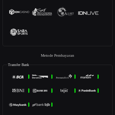
Metode Pembayaran
Transfer Bank