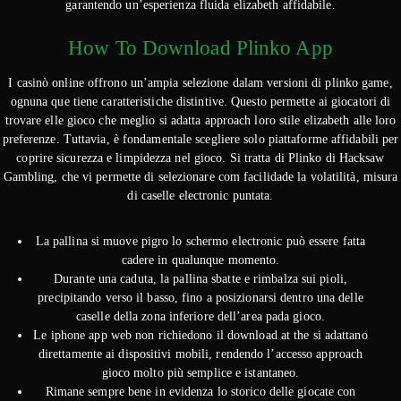
garantendo un’esperienza fluida elizabeth affidabile.
How To Download Plinko App
I casinò online offrono un’ampia selezione dalam versioni di plinko game,
ognuna que tiene caratteristiche distintive. Questo permette ai giocatori di
trovare elle gioco che meglio si adatta approach loro stile elizabeth alle loro
preferenze. Tuttavia, è fondamentale scegliere solo piattaforme affidabili per
coprire sicurezza e limpidezza nel gioco. Si tratta di Plinko di Hacksaw
Gambling, che vi permette di selezionare com facilidade la volatilità, misura
di caselle electronic puntata.
La pallina si muove pigro lo schermo electronic può essere fatta
cadere in qualunque momento.
Durante una caduta, la pallina sbatte e rimbalza sui pioli,
precipitando verso il basso, fino a posizionarsi dentro una delle
caselle della zona inferiore dell’area pada gioco.
Le iphone app web non richiedono il download at the si adattano
direttamente ai dispositivi mobili, rendendo l’accesso approach
gioco molto più semplice e istantaneo.
Rimane sempre bene in evidenza lo storico delle giocate con