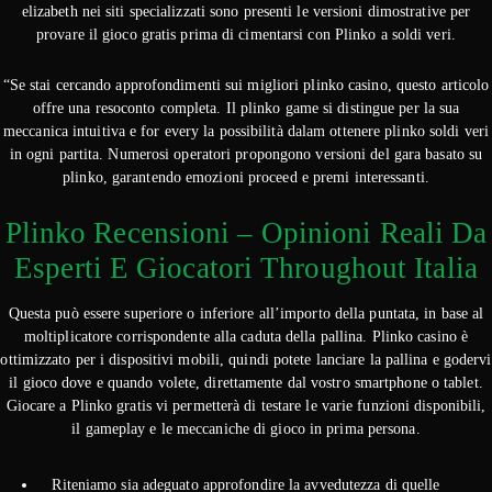
elizabeth nei siti specializzati sono presenti le versioni dimostrative per
provare il gioco gratis prima di cimentarsi con Plinko a soldi veri.
“Se stai cercando approfondimenti sui migliori plinko casino, questo articolo
offre una resoconto completa. Il plinko game si distingue per la sua
meccanica intuitiva e for every la possibilità dalam ottenere plinko soldi veri
in ogni partita. Numerosi operatori propongono versioni del gara basato su
plinko, garantendo emozioni proceed e premi interessanti.
Plinko Recensioni – Opinioni Reali Da
Esperti E Giocatori Throughout Italia
Questa può essere superiore o inferiore all’importo della puntata, in base al
moltiplicatore corrispondente alla caduta della pallina. Plinko casino è
ottimizzato per i dispositivi mobili, quindi potete lanciare la pallina e godervi
il gioco dove e quando volete, direttamente dal vostro smartphone o tablet.
Giocare a Plinko gratis vi permetterà di testare le varie funzioni disponibili,
il gameplay e le meccaniche di gioco in prima persona.
Riteniamo sia adeguato approfondire la avvedutezza di quelle