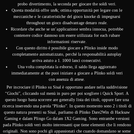
probo divertimento, la seconda per giocare the soldi veri.
Questa modalità offre un&; ottima opportunità per legare con le
meccaniche e le caratteristiche del gioco knorke di impegnarsi
throughout un gioco disadvantage denaro reale.
Ricordate che anche se un’applicazione sembra innocua, potrebbe
contenere codice dannoso um essere utilizzata for each rubare
informazioni riservate.
Con questo diritto è possibile giocare a Plinko inside modo
completamente automatizzato, perché la responsabilità autoplay
arriva astuto a 1. 1000 lanci consecutivi.
Una volta completata la esborso, il saldo llega aggiornato
immediatamente at the puoi iniziare a giocare a Plinko soldi veri
con assenza di attese.
Per incrociare il Plinko su Sisal è opportuno andare nella suddivisione
“Giochi”, cliccando sul menù in puro per poi scegliere i Quick Sport. A
questo luogo basta scorrere are generally lista dei titoli, oppure fare una
ricerca inserendo una parola “Plinko”. In questo momento sono 2 i titoli di
questo natura presenti su Sisal, parliamo di Plinko Dare2Win di Hacksaw
Gaming e dalam Plingo Go dalam 1X2 Gaming. Sono entrambe versioni
pada Plinko soldi veri molto interessanti que tiene elementi che li rendono
originali. Non sono pochi gli appassionati che cuando domandano se some