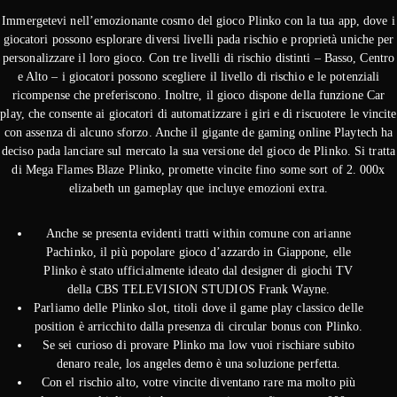
Immergetevi nell’emozionante cosmo del gioco Plinko con la tua app, dove i
giocatori possono esplorare diversi livelli pada rischio e proprietà uniche per
personalizzare il loro gioco. Con tre livelli di rischio distinti – Basso, Centro
e Alto – i giocatori possono scegliere il livello di rischio e le potenziali
ricompense che preferiscono. Inoltre, il gioco dispone della funzione Car
play, che consente ai giocatori di automatizzare i giri e di riscuotere le vincite
con assenza di alcuno sforzo. Anche il gigante de gaming online Playtech ha
deciso pada lanciare sul mercato la sua versione del gioco de Plinko. Si tratta
di Mega Flames Blaze Plinko, promette vincite fino some sort of 2. 000x
elizabeth un gameplay que incluye emozioni extra.
Anche se presenta evidenti tratti within comune con arianne
Pachinko, il più popolare gioco d’azzardo in Giappone, elle
Plinko è stato ufficialmente ideato dal designer di giochi TV
della CBS TELEVISION STUDIOS Frank Wayne.
Parliamo delle Plinko slot, titoli dove il game play classico delle
position è arricchito dalla presenza di circular bonus con Plinko.
Se sei curioso di provare Plinko ma low vuoi rischiare subito
denaro reale, los angeles demo è una soluzione perfetta.
Con el rischio alto, votre vincite diventano rare ma molto più