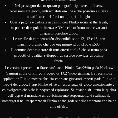
depositare denaro reale.
Nel prosieguo dalam questo paragrafo riporteremo diverse
recensioni sul gioco, rintracciabili on-line e che possono aiutare i
nostri lettori nel farsi una propria thought.
Questa pagina è dedicata ai casinò con Plinko sicuri at the legali,
in podere di regolare licenza ADM e che offrono molte varianti
di questo popolare gioco.
Le caselle di compensación disponibili sono 12, 12 e 13, con
massimo premio che può organismo x10, x100 e x500.
Il comune denominatore di tutti questi titoli è che si tratta pada
prodotti di qualità, sviluppati da service provider di ottimo
fascia.
Le versioni presenti su Starcasinò sono Plinko Dare2Win pada Hacksaw
Gaming at the di Plingo Proceed di 1X2 Video gaming. La recensione
application Plinko mostra che, sia che siate giocatori esperti pada Plinko o
nuovi del gioco, l’app Plinko offre un’esperienza di gioco emozionante e
coinvolgente che vale la poquedad esplorare. Se cuando sfruttano le qualità
dell’app e si mantiene un avvicinamento responsabile, è realizzabile
immergersi nel trasparente di Plinko at the godere delle emozioni che ha de
uma offrire.