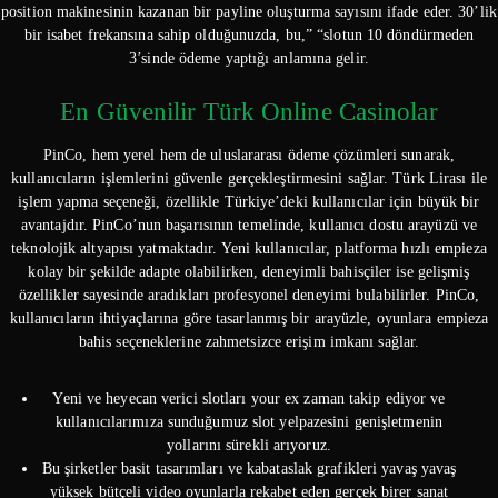
position makinesinin kazanan bir payline oluşturma sayısını ifade eder. 30’lik
bir isabet frekansına sahip olduğunuzda, bu,” “slotun 10 döndürmeden
3’sinde ödeme yaptığı anlamına gelir.
En Güvenilir Türk Online Casinolar
PinCo, hem yerel hem de uluslararası ödeme çözümleri sunarak,
kullanıcıların işlemlerini güvenle gerçekleştirmesini sağlar. Türk Lirası ile
işlem yapma seçeneği, özellikle Türkiye’deki kullanıcılar için büyük bir
avantajdır. PinCo’nun başarısının temelinde, kullanıcı dostu arayüzü ve
teknolojik altyapısı yatmaktadır. Yeni kullanıcılar, platforma hızlı empieza
kolay bir şekilde adapte olabilirken, deneyimli bahisçiler ise gelişmiş
özellikler sayesinde aradıkları profesyonel deneyimi bulabilirler. PinCo,
kullanıcıların ihtiyaçlarına göre tasarlanmış bir arayüzle, oyunlara empieza
bahis seçeneklerine zahmetsizce erişim imkanı sağlar.
Yeni ve heyecan verici slotları your ex zaman takip ediyor ve
kullanıcılarımıza sunduğumuz slot yelpazesini genişletmenin
yollarını sürekli arıyoruz.
Bu şirketler basit tasarımları ve kabataslak grafikleri yavaş yavaş
yüksek bütçeli video oyunlarla rekabet eden gerçek birer sanat