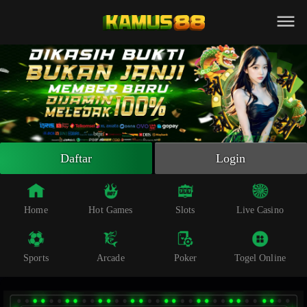
Beranda
Slot Online
Live Casino
Sportsbook
Arcade
Togel Online
Daftar
Login
Poker
Whatsapp
Home
Hot Games
Slots
Live Casino
Telegram
Sports
Arcade
Poker
Togel Online
Livechat