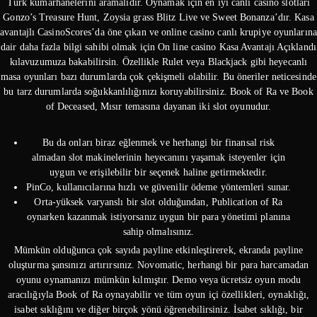
Türk kumarhanelerini aramalıdır. Oynamak için en iyi canlı casino slotları
Gonzo’s Treasure Hunt, Zoysia grass Blitz Live ve Sweet Bonanza’dır. Kasa
avantajlı CasinoScores’da öne çıkan ve online casino canlı krupiye oyunlarına
dair daha fazla bilgi sahibi olmak için On line casino Kasa Avantajı Açıklandı
kılavuzumuza bakabilirsin. Özellikle Rulet veya Blackjack gibi heyecanlı
masa oyunları bazı durumlarda çok çekişmeli olabilir. Bu öneriler neticesinde
bu tarz durumlarda soğukkanlılığınızı koruyabilirsiniz. Book of Ra ve Book
of Deceased, Mısır temasına dayanan iki slot oyunudur.
Bu da onları biraz eğlenmek ve herhangi bir finansal risk
almadan slot makinelerinin heyecanını yaşamak isteyenler için
uygun ve erişilebilir bir seçenek haline getirmektedir.
PinCo, kullanıcılarına hızlı ve güvenilir ödeme yöntemleri sunar.
Orta-yüksek varyanslı bir slot olduğundan, Publication of Ra
oynarken kazanmak istiyorsanız uygun bir para yönetimi planına
sahip olmalısınız.
Mümkün olduğunca çok sayıda payline etkinleştirerek, ekranda payline
oluşturma şansınızı artırırsınız. Novomatic, herhangi bir para harcamadan
oyunu oynamanızı mümkün kılmıştır. Demo veya ücretsiz oyun modu
aracılığıyla Book of Ra oynayabilir ve tüm oyun içi özellikleri, oynaklığı,
isabet sıklığını ve diğer birçok yönü öğrenebilirsiniz. İsabet sıklığı, bir