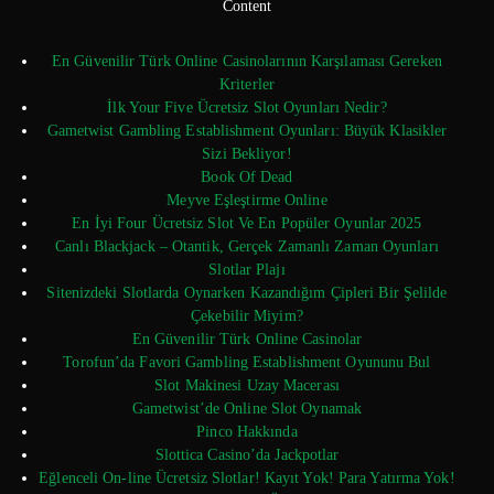
Content
En Güvenilir Türk Online Casinolarının Karşılaması Gereken
Kriterler
İlk Your Five Ücretsiz Slot Oyunları Nedir?
Gametwist Gambling Establishment Oyunları: Büyük Klasikler
Sizi Bekliyor!
Book Of Dead
Meyve Eşleştirme Online
En İyi Four Ücretsiz Slot Ve En Popüler Oyunlar 2025
Canlı Blackjack – Otantik, Gerçek Zamanlı Zaman Oyunları
Slotlar Plajı
Sitenizdeki Slotlarda Oynarken Kazandığım Çipleri Bir Şelilde
Çekebilir Miyim?
En Güvenilir Türk Online Casinolar
Torofun’da Favori Gambling Establishment Oyununu Bul
Slot Makinesi Uzay Macerası
Gametwist’de Online Slot Oynamak
Pinco Hakkında
Slottica Casino’da Jackpotlar
Eğlenceli On-line Ücretsiz Slotlar! Kayıt Yok! Para Yatırma Yok!