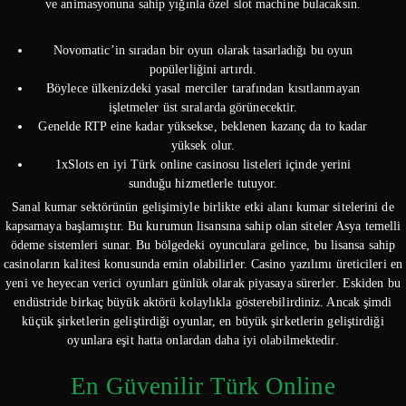
ve animasyonuna sahip yığınla özel slot machine bulacaksın.
Novomatic’in sıradan bir oyun olarak tasarladığı bu oyun
popülerliğini artırdı.
Böylece ülkenizdeki yasal merciler tarafından kısıtlanmayan
işletmeler üst sıralarda görünecektir.
Genelde RTP eine kadar yüksekse, beklenen kazanç da to kadar
yüksek olur.
1xSlots en iyi Türk online casinosu listeleri içinde yerini
sunduğu hizmetlerle tutuyor.
Sanal kumar sektörünün gelişimiyle birlikte etki alanı kumar sitelerini de
kapsamaya başlamıştır. Bu kurumun lisansına sahip olan siteler Asya temelli
ödeme sistemleri sunar. Bu bölgedeki oyunculara gelince, bu lisansa sahip
casinoların kalitesi konusunda emin olabilirler. Casino yazılımı üreticileri en
yeni ve heyecan verici oyunları günlük olarak piyasaya sürerler. Eskiden bu
endüstride birkaç büyük aktörü kolaylıkla gösterebilirdiniz. Ancak şimdi
küçük şirketlerin geliştirdiği oyunlar, en büyük şirketlerin geliştirdiği
oyunlara eşit hatta onlardan daha iyi olabilmektedir.
En Güvenilir Türk Online