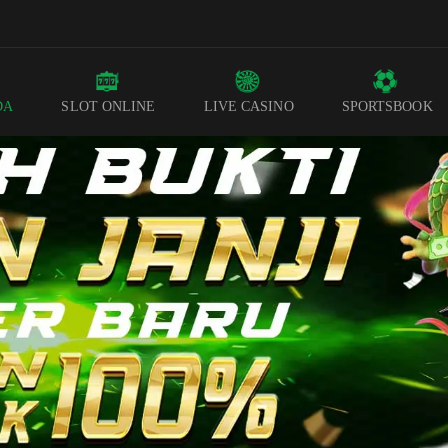
DA
SLOT ONLINE
LIVE CASINO
SPORTSBOOK