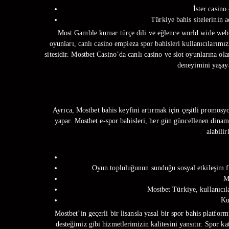
İster casino
Türkiye bahis sitelerinin a
Most Gamble kumar türçe dili ve eğlence world wide web say
oyunları, canlı casino empieza spor bahisleri kullanıcılarımı
sitesidir. Mostbet Casino’da canlı casino ve slot oyunlarına o
deneyimini yaşaya
Ayrıca, Mostbet bahis keyfini artırmak için çeşitli promosy
yapar. Mostbet e-spor bahisleri, her gün güncellenen dinamik
alabili
Oyun topluluğunun sunduğu sosyal etkileşim fır
M
Mostbet Türkiye, kullanıcıla
Ku
Mostbet’in geçerli bir lisansla yasal bir spor bahis platf
desteğimiz gibi hizmetlerimizin kalitesini yansıtır. Spor k