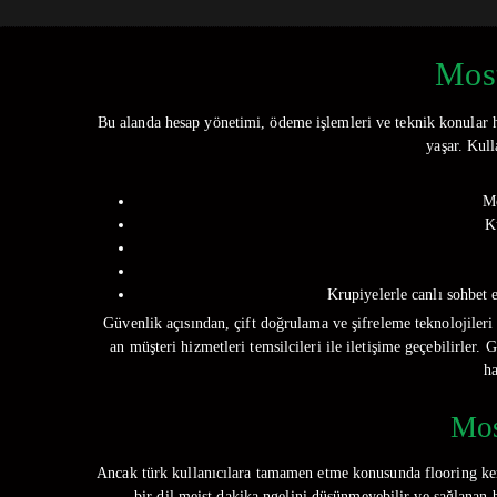
Most
Bu alanda hesap yönetimi, ödeme işlemleri ve teknik konular ha
yaşar. Kull
Mo
Ku
Krupiyelerle canlı sohbet e
Güvenlik açısından, çift doğrulama ve şifreleme teknolojileri 
an müşteri hizmetleri temsilcileri ile iletişime geçebilirler.
ha
Mos
Ancak türk kullanıcılara tamamen etme konusunda flooring ken
bir dil meist dakika ngelini düşünmeyebilir ve sağlanan 