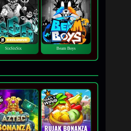
SixSixSix
Beam Boys