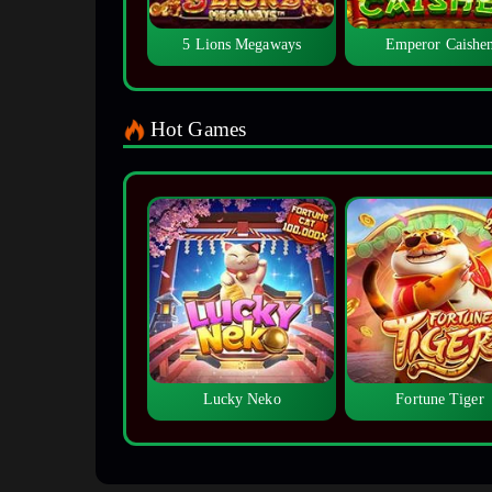
5 Lions Megaways
Emperor Caishe
Hot Games
Lucky Neko
Fortune Tiger