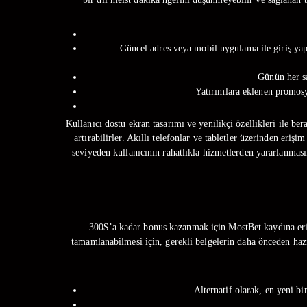
Güncel adres veya mobil uygulama ile giriş 
Günün her sa
Yatırımlara eklenen promosy
Kullanıcı dostu ekran tasarımı ve yenilikçi özellikleri ile b
artırabilirler. Akıllı telefonlar ve tabletler üzerinden er
seviyeden kullanıcının rahatlıkla hizmetlerden yararlanması
300$’a kadar bonus kazanmak için MostBet kaydına erişt
tamamlanabilmesi için, gerekli belgelerin daha önceden hazı
Alternatif olarak, en yeni b