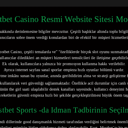
bet Casino Resmi Website Sitesi Mo
kkında derinlemesine bilgiler mevcuttur. Çeşitli başlıklar altında toplu bilgi
anıcıların sobre önem verdiği konulardan biri de efektif bir müşteri hizmetleri
stbet Casino, çeşitli temalarda ve” “özelliklerde birçok slot oyunu sunmaktad
llanıcılar diledikleri an müşteri hizmetleri temsilcileri ile iletişime geçebilirl
Ek olarak, kullanıcılara yalnızca bir promosyon kullanma hakkı verilebilir.
Ayrıca internet sayfası sanal sporlar empieza hızlı oyunlar bölümü vardır.
tme imkânı sunan bu oyunlar, anında geribildirim alma ve strateji geliştirme f
kullanılarak veri güvenliği sağlanmaktadır. Özellikle acil durumlar için canlı s
 Günün the girl saati ulaşılabilir destek kanalları sayesinde, kullanıcı deneyim
reketlerin güvenli empieza hızlı bir şekilde gerçekleştirilmesi büyük önem taş
tbet Sports -da Idman Tədbirinin Seçil
di dillerinde good danışmanlık hizmeti tarafından verdiğini belirtmek önemli
bilgileri mümkün lütfen olduğunca doğru algılayabilir. Evet, Mostbet’te bir 