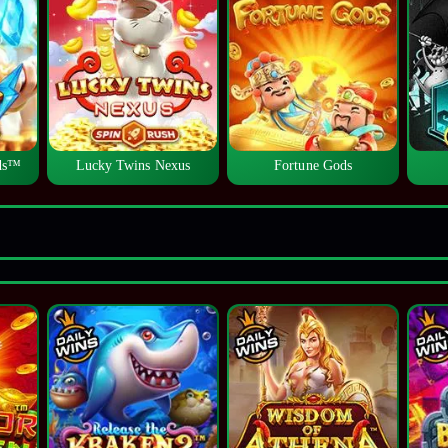
lds™
Lucky Twins Nexus
Fortune Gods