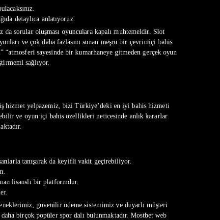
bulacaksınız.
ağıda detaylıca anlatıyoruz.
nız da sorular oluşması oyunculara kapalı muhtemeldir. Slot
oyunları ve çok daha fazlasını sunan meşru bir çevrimiçi bahis
rici” “atmosferi sayesinde bir kumarhaneye gitmeden gerçek oyun
ştirmemi sağlıyor.
iş hizmet yelpazemiz, bizi Türkiye’deki en iyi bahis hizmeti
ilir ve oyun içi bahis özellikleri neticesinde anlık kararlar
aktadır.
larla tanışarak da keyifli vakit geçirebiliyor.
m.
nan lisanslı bir platformdur.
er.
çeneklerimiz, güvenilir ödeme sistemimiz ve duyarlı müşteri
 ve daha birçok popüler spor dalı bulunmaktadır. Mostbet web