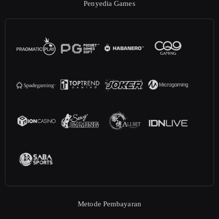
Penyedia Games
Metode Pembayaran