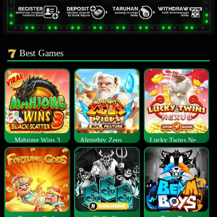
Best Games
Mahjong Wins 3
Almighty Zeus Wilds™
Lucky Twins Nexus