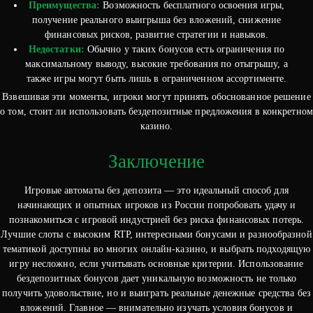
Преимущества:
Возможность бесплатного освоения игры,
получение реального выигрыша без вложений, снижение
финансовых рисков, развитие стратегии и навыков.
Недостатки:
Обычно у таких бонусов есть ограничения по
максимальному выводу, высокие требования по отыгрышу, а
также игры могут быть лишь в ограниченном ассортименте.
Взвешивая эти моменты, игроки могут принять обоснованное решение
о том, стоит ли использовать бездепозитные предложения в конкретном
казино.
Заключение
Игровые автоматы без депозита — это идеальный способ для
начинающих и опытных игроков из России попробовать удачу и
познакомиться с игровой индустрией без риска финансовых потерь.
Лучшие слоты с высоким RTP, интересными бонусами и разнообразной
тематикой доступны во многих онлайн-казино, и выбрать подходящую
игру несложно, если учитывать основные критерии. Использование
бездепозитных бонусов дает уникальную возможность не только
получить удовольствие, но и выиграть реальные денежные средства без
вложений. Главное — внимательно изучать условия бонусов и