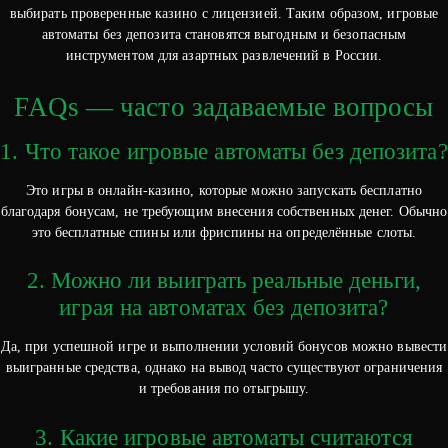
выбирать проверенные казино с лицензией. Таким образом, игровые
автоматы без депозита становятся выгодным и безопасным
инструментом для азартных развлечений в России.
FAQs — часто задаваемые вопросы
1. Что такое игровые автоматы без депозита?
Это игры в онлайн-казино, которые можно запускать бесплатно
благодаря бонусам, не требующим внесения собственных денег. Обычно
это бесплатные спины или фриспины на определённые слоты.
2. Можно ли выиграть реальные деньги,
играя на автоматах без депозита?
Да, при успешной игре и выполнении условий бонусов можно вывести
выигранные средства, однако на вывод часто существуют ограничения
и требования по отыгрышу.
3. Какие игровые автоматы считаются