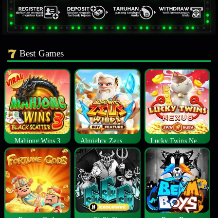
Best Games
Mahjong Wins 3
Almighty Zeus Wilds™
Lucky Twins Nexus