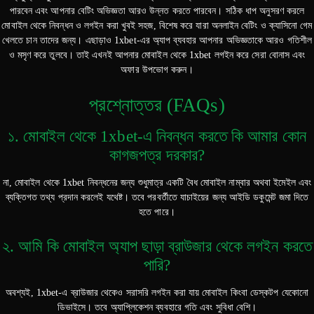
পারবেন এবং আপনার বেটিং অভিজ্ঞতা আরও উন্নত করতে পারবেন। সঠিক ধাপ অনুসরণ করলে
মোবাইল থেকে নিবন্ধন ও লগইন করা খুবই সহজ, বিশেষ করে যারা অনলাইন বেটিং ও ক্যাসিনো গেম
খেলতে চান তাদের জন্য। এছাড়াও 1xbet-এর অ্যাপ ব্যবহার আপনার অভিজ্ঞতাকে আরও গতিশীল
ও মসৃণ করে তুলবে। তাই এখনই আপনার মোবাইল থেকে 1xbet লগইন করে সেরা বোনাস এবং
অফার উপভোগ করুন।
প্রশ্নোত্তর (FAQs)
১. মোবাইল থেকে 1xbet-এ নিবন্ধন করতে কি আমার কোন
কাগজপত্র দরকার?
না, মোবাইল থেকে 1xbet নিবন্ধনের জন্য শুধুমাত্র একটি বৈধ মোবাইল নাম্বার অথবা ইমেইল এবং
ব্যক্তিগত তথ্য প্রদান করলেই যথেষ্ট। তবে পরবর্তীতে যাচাইয়ের জন্য আইডি ডকুমেন্ট জমা দিতে
হতে পারে।
২. আমি কি মোবাইল অ্যাপ ছাড়া ব্রাউজার থেকে লগইন করতে
পারি?
অবশ্যই, 1xbet-এ ব্রাউজার থেকেও সরাসরি লগইন করা যায় মোবাইল কিংবা ডেস্কটপ যেকোনো
ডিভাইসে। তবে অ্যাপ্লিকেশন ব্যবহারে গতি এবং সুবিধা বেশি।