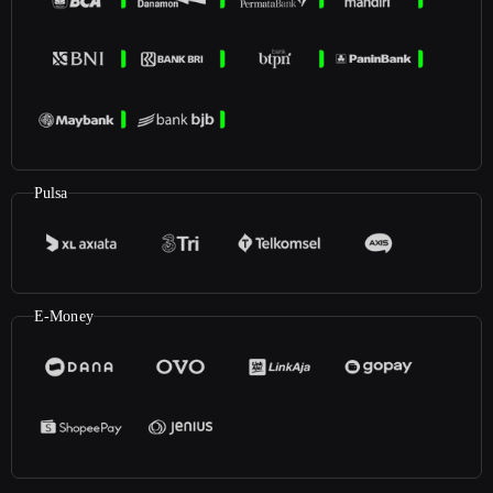
Pulsa
E-Money