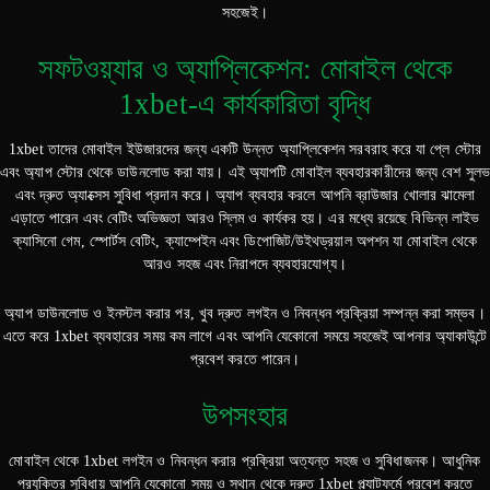
সহজেই।
সফটওয়্যার ও অ্যাপ্লিকেশন: মোবাইল থেকে
1xbet-এ কার্যকারিতা বৃদ্ধি
1xbet তাদের মোবাইল ইউজারদের জন্য একটি উন্নত অ্যাপ্লিকেশন সরবরাহ করে যা প্লে স্টোর
এবং অ্যাপ স্টোর থেকে ডাউনলোড করা যায়। এই অ্যাপটি মোবাইল ব্যবহারকারীদের জন্য বেশ সুলভ
এবং দ্রুত অ্যাক্সেস সুবিধা প্রদান করে। অ্যাপ ব্যবহার করলে আপনি ব্রাউজার খোলার ঝামেলা
এড়াতে পারেন এবং বেটিং অভিজ্ঞতা আরও স্লিম ও কার্যকর হয়। এর মধ্যে রয়েছে বিভিন্ন লাইভ
ক্যাসিনো গেম, স্পোর্টস বেটিং, ক্যাম্পেইন এবং ডিপোজিট/উইথড্রয়াল অপশন যা মোবাইল থেকে
আরও সহজ এবং নিরাপদে ব্যবহারযোগ্য।
অ্যাপ ডাউনলোড ও ইনস্টল করার পর, খুব দ্রুত লগইন ও নিবন্ধন প্রক্রিয়া সম্পন্ন করা সম্ভব।
এতে করে 1xbet ব্যবহারের সময় কম লাগে এবং আপনি যেকোনো সময়ে সহজেই আপনার অ্যাকাউন্টে
প্রবেশ করতে পারেন।
উপসংহার
মোবাইল থেকে 1xbet লগইন ও নিবন্ধন করার প্রক্রিয়া অত্যন্ত সহজ ও সুবিধাজনক। আধুনিক
প্রযুক্তির সুবিধায় আপনি যেকোনো সময় ও স্থান থেকে দ্রুত 1xbet প্ল্যাটফর্মে প্রবেশ করতে